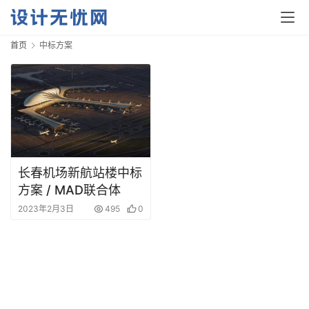
首页
中标方案
首
页
资
长春机场新航站楼中标
讯
方案 / MAD联合体
2023年2月3日
495
0
平
面
空
间