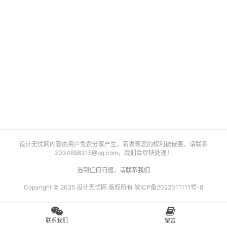
艺
登录
注册
术
工
业
素
材
竞
设计无忧网内容由用户免费分享产生，若发现您的权利被侵害，请联系
赛
3034698315@qq.com
，我们会尽快处理！
遇到任何问题，请
联系我们
Copyright © 2025 设计无忧网 版权所有
皖ICP备2022011111号-8
联系我们
留言