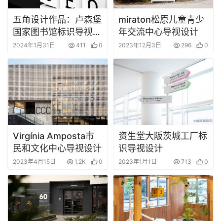
首
页
五角设计作品：卢森堡
miraton松原儿童青少
国家图书馆标识导视设
年交流中心导视设计
资
计
2024年1月31日
411
0
2023年12月3日
296
0
讯
平
面
空
间
Virgínia Amposta市
资生堂大阪茨城工厂标
民和文化中心导视设计
识导视设计
艺
2023年4月15日
1.2K
0
2023年1月1日
713
0
登录
注册
术
工
业