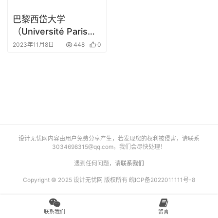
艺
巴黎西岱大学
登录
注册
术
（Université Paris
Cité）校徽logo矢量标
2023年11月8日
448
0
工
志素材
业
素
材
竞
设计无忧网内容由用户免费分享产生，若发现您的权利被侵害，请联系
赛
3034698315@qq.com
，我们会尽快处理！
遇到任何问题，请
联系我们
Copyright © 2025 设计无忧网 版权所有
皖ICP备2022011111号-8
联系我们
留言