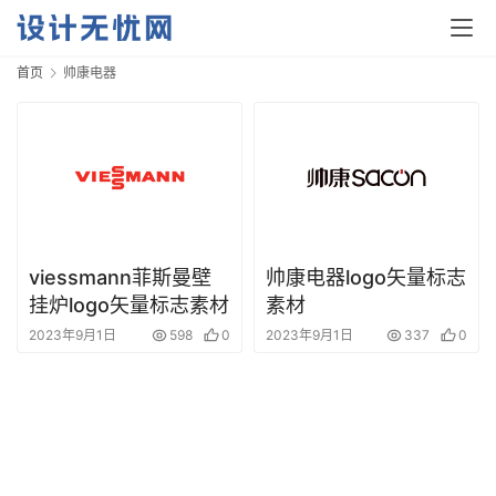
首页
帅康电器
首
页
资
viessmann菲斯曼壁
帅康电器logo矢量标志
讯
挂炉logo矢量标志素材
素材
2023年9月1日
598
0
2023年9月1日
337
0
平
面
空
间