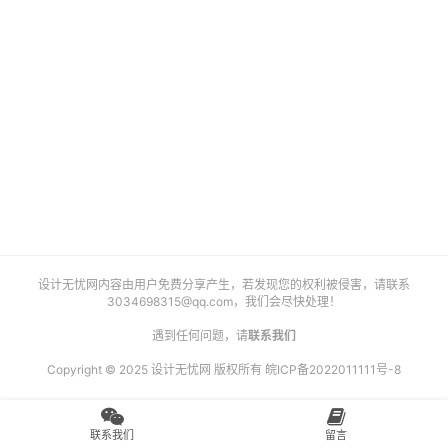
艺
登录
注册
术
工
业
素
材
竞
设计无忧网内容由用户免费分享产生，若发现您的权利被侵害，请联系
赛
3034698315@qq.com
，我们会尽快处理！
遇到任何问题，请
联系我们
Copyright © 2025 设计无忧网 版权所有
皖ICP备2022011111号-8
联系我们
留言