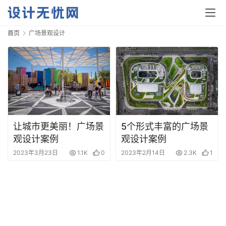
首页
广场景观设计
首
页
资
让城市更美丽！广场景
5个形式丰富的广场景
讯
观设计案例
观设计案例
2023年3月23日
1.1K
0
2023年2月14日
2.3K
1
平
面
空
间