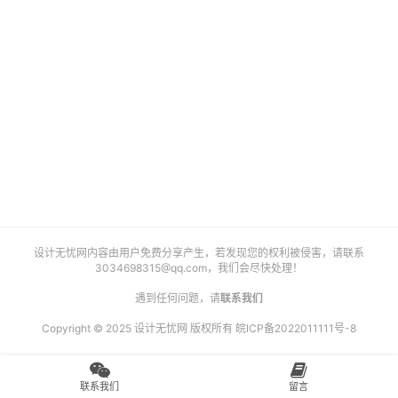
艺
登录
注册
术
工
业
素
材
竞
设计无忧网内容由用户免费分享产生，若发现您的权利被侵害，请联系
赛
3034698315@qq.com
，我们会尽快处理！
遇到任何问题，请
联系我们
Copyright © 2025 设计无忧网 版权所有
皖ICP备2022011111号-8
联系我们
留言