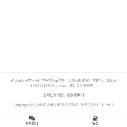
艺
登录
注册
术
工
业
素
材
竞
设计无忧网内容由用户免费分享产生，若发现您的权利被侵害，请联系
赛
3034698315@qq.com
，我们会尽快处理！
遇到任何问题，请
联系我们
Copyright © 2025 设计无忧网 版权所有
皖ICP备2022011111号-8
联系我们
留言