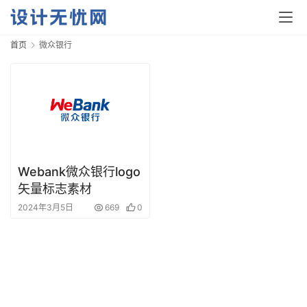
首页
微众银行
首
页
资
Webank微众银行logo
讯
矢量标志素材
2024年3月5日
669
0
平
面
空
间