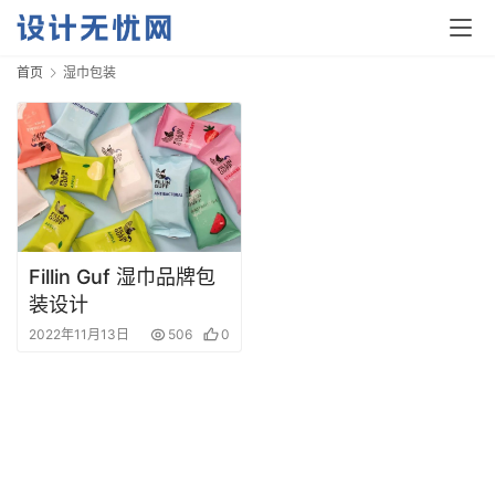
首页
湿巾包装
首
页
资
Fillin Guf 湿巾品牌包
讯
装设计
2022年11月13日
506
0
平
面
空
间