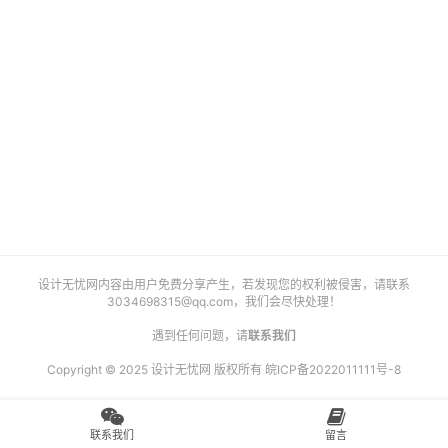
艺
登录
注册
术
工
业
素
材
竞
设计无忧网内容由用户免费分享产生，若发现您的权利被侵害，请联系
赛
3034698315@qq.com
，我们会尽快处理！
遇到任何问题，请
联系我们
Copyright © 2025 设计无忧网 版权所有
皖ICP备2022011111号-8
联系我们
留言