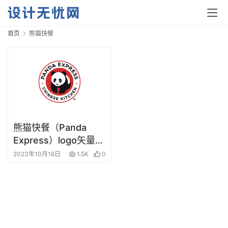
首页
熊猫快餐
首
页
资
熊猫快餐（Panda
讯
Express）logo矢量标
志素材
2023年10月16日
1.5K
0
平
面
空
间