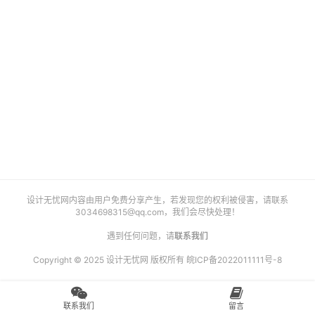
艺
登录
注册
术
工
业
素
材
竞
设计无忧网内容由用户免费分享产生，若发现您的权利被侵害，请联系
赛
3034698315@qq.com
，我们会尽快处理！
遇到任何问题，请
联系我们
Copyright © 2025 设计无忧网 版权所有
皖ICP备2022011111号-8
联系我们
留言