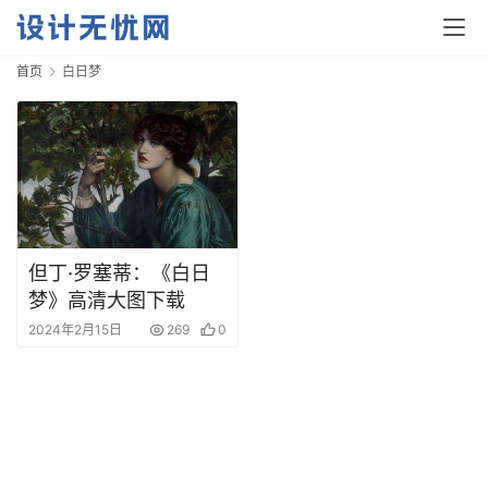
首页
白日梦
首
页
资
但丁·罗塞蒂：《白日
讯
梦》高清大图下载
2024年2月15日
269
0
平
面
空
间