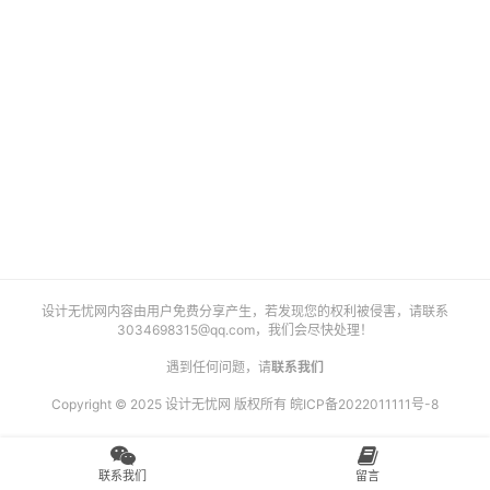
艺
登录
注册
术
工
业
素
材
竞
设计无忧网内容由用户免费分享产生，若发现您的权利被侵害，请联系
赛
3034698315@qq.com
，我们会尽快处理！
遇到任何问题，请
联系我们
Copyright © 2025 设计无忧网 版权所有
皖ICP备2022011111号-8
联系我们
留言