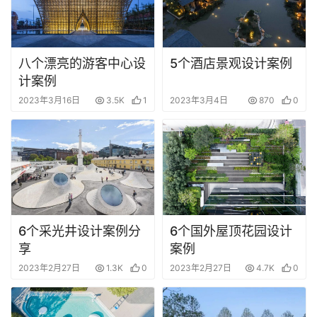
空
间
八个漂亮的游客中心设
5个酒店景观设计案例
计案例
艺
2023年3月16日
3.5K
1
2023年3月4日
870
0
登录
注册
术
工
业
素
材
6个采光井设计案例分
6个国外屋顶花园设计
享
案例
竞
2023年2月27日
1.3K
0
2023年2月27日
4.7K
0
赛