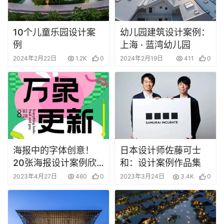
10个儿童乐园设计案
幼儿园建筑设计案例：
例
上海 · 蓝湾幼儿园
2024年2月22日
1.2K
0
2024年2月19日
411
0
首
页
海报中的字体创意！
日本设计师佐藤可士
20张海报设计案例欣
和：设计案例作品集
资
赏
2023年4月27日
460
0
2023年3月24日
3.4K
0
讯
平
面