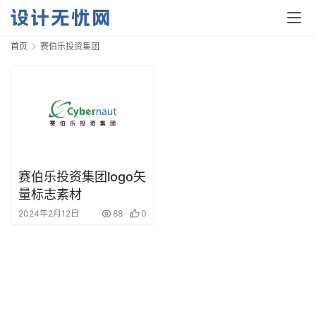
首页
赛伯乐投资集团
首
页
资
赛伯乐投资集团logo矢
讯
量标志素材
2024年2月12日
88
0
平
面
空
间