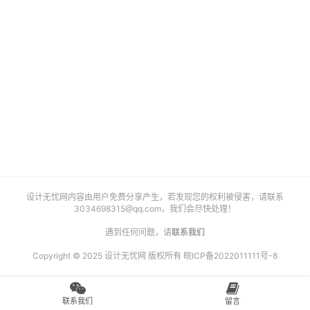
艺
登录
注册
术
工
业
素
材
竞
设计无忧网内容由用户免费分享产生，若发现您的权利被侵害，请联系
赛
3034698315@qq.com
，我们会尽快处理！
遇到任何问题，请
联系我们
Copyright © 2025 设计无忧网 版权所有
皖ICP备2022011111号-8
联系我们
留言