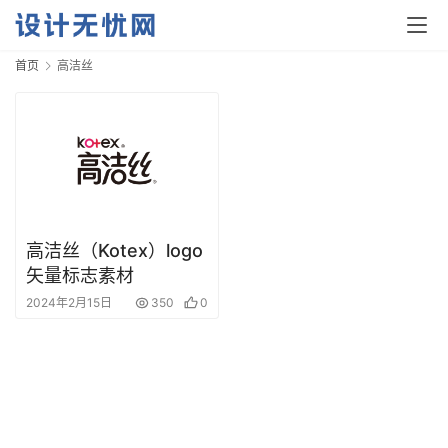
首页
高洁丝
首
页
资
高洁丝（Kotex）logo
讯
矢量标志素材
2024年2月15日
350
0
平
面
空
间