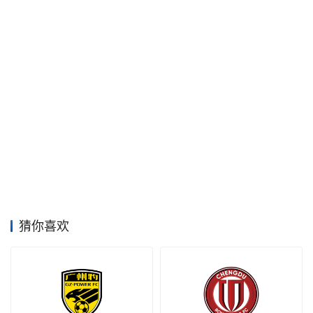
空
间
艺
登录
注册
术
工
业
素
材
猜你喜欢
竞
赛