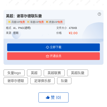
已付
英超：谢菲尔德联队徽
月度VIP
免费
年度VIP
免费
终身VIP
免费
格式
AI，PNG(透明)
文件大小
476KB
¥2.00
来源
官网
价格
立即下载
开通会员
矢量logo
英超
英超联赛
英超队徽
谢菲尔德联
足球俱乐部
队徽
赞
(0)