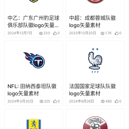
中乙：广东广州豹足球
中超：成都蓉城队徽
俱乐部队徽logo矢量素
logo矢量素材
材
2024年12月7日
233
0
2023年12月20日
1.7K
0
NFL: 田纳西泰坦队徽
法国国家足球队队徽
logo矢量素材
logo矢量素材
2024年3月30日
225
0
2024年6月26日
485
0