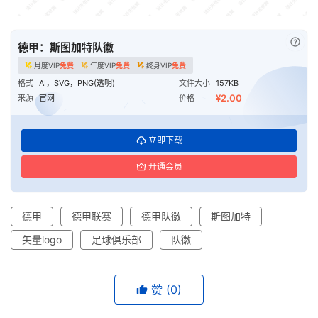
已付
德甲：斯图加特队徽
月度VIP
免费
年度VIP
免费
终身VIP
免费
格式
AI，SVG，PNG(透明)
文件大小
157KB
¥2.00
来源
官网
价格
立即下载
开通会员
德甲
德甲联赛
德甲队徽
斯图加特
矢量logo
足球俱乐部
队徽
赞
(0)