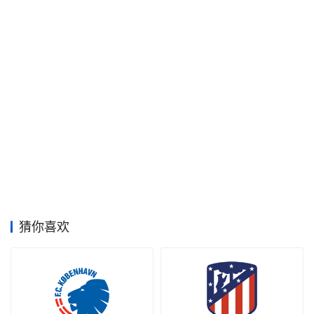
空
间
艺
登录
注册
术
工
业
素
材
猜你喜欢
竞
赛