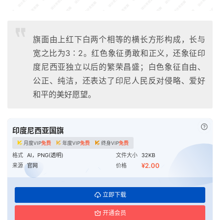
旗面由上红下白两个相等的横长方形构成，长与
宽之比为3∶2。红色象征勇敢和正义，还象征印
度尼西亚独立以后的繁荣昌盛；白色象征自由、
公正、纯洁，还表达了印尼人民反对侵略、爱好
和平的美好愿望。
已付
印度尼西亚国旗
月度VIP
免费
年度VIP
免费
终身VIP
免费
格式
AI，PNG(透明)
文件大小
32KB
¥2.00
来源
官网
价格
立即下载
开通会员