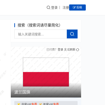
登录
注册
投稿
搜索（搜索词请尽量简化）
已付费？
登录
或
刷新
波兰国旗
月度VIP
免费
年度VIP
免费