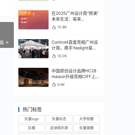
在2025广州设计周“预演”
未来生活：易来
xControl4展位待您亲鉴
10.8K
Control4首度亮相广州设
一篇
计周，携手Yeelight易来
深化本土战略
10.0K
中国原创设计品牌HC28
maison升级亮相CIFF上
海，汇聚设计巨擘
9.9K
热门标签
矢量logo
矢量标志
大学校徽
队徽
足球俱乐部
矢量国徽