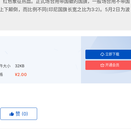
，红色象征热血。正式场合用带国徽的国旗，一般场合用不带国
下颠倒，而比例不同(印尼国旗长宽之比为3:2)。5月2日为波
立即下载
开通会员
件大小
32KB
格
¥2.00
赞
(0)