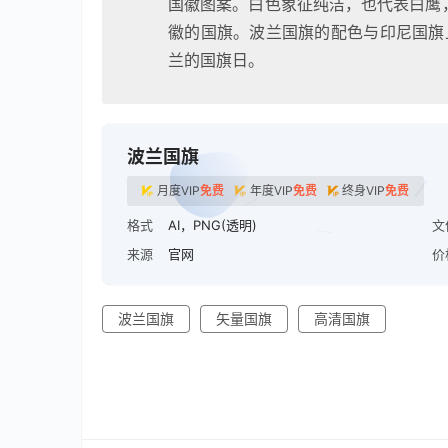
国徽图案。白色象征纯洁，也代表白鹰
徽的国旗。波兰国旗的配色与印尼国旗上
兰的国旗日。
波兰国旗
月度VIP
免费
年度VIP
免费
终身VIP
免费
格式
AI，PNG(透明)
文
来源
官网
价
波兰国旗
矢量国旗
高清国旗