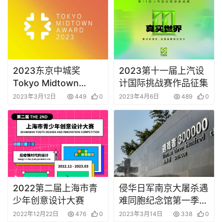
2023东京中城奖
2023第十一届上汽设
Tokyo Midtown
计国际挑战赛作品征集
Award
2023年3月12日
449
0
2023年4月6日
489
0
2022第二届上海市青
侵华日军南京大屠杀遇
少年创意设计大赛
难同胞纪念馆第一季文
创产品征集
2022年12月22日
476
0
2023年3月14日
338
0