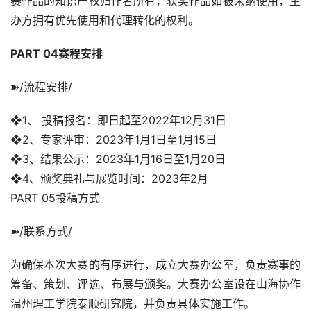
赛作品的知识产权归作者所有，获奖作品如被采纳使用，主
资
办方拥有优先使用和代理转化的权利。
讯
PART 04赛程安排
平
面
➽/流程安排/
❖1、 投稿报名：即日起至2022年12月31日
空
❖2、专家评审：2023年1月1日至1月15日
间
❖3、结果公示：2023年1月16日至1月20日
❖4、颁奖典礼与展览时间：2023年2月
艺
登录
注册
术
PART 05投稿方式
➽/联系方式/
工
业
为确保本次大赛的有序进行，成立大赛办公室，负责赛事的
筹备、策划、评选、布展与颁奖。大赛办公室设在山海协作
素
温州理工学院泰顺研究院，并负责具体实施工作。
材