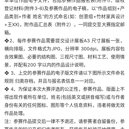
本单位作品电子文件，包括参赛作品报名表(附件1)、版权
登记材料(附件3-6)及参赛作品的电子稿，以“作品组别+产
品类别+作者 姓名”的方式命名(如：创意组+竹材家具设计
+王XX)，附作品汇总表（附件2），一同提交至大赛指定邮
箱。
❖2、每件参赛作品需要提交设计展板A3 尺寸展板一张，
横向排版，文件格式为JPG，分辨率 300dpi。展板内容包
含效果图、必要的结构图、三视尺寸图、材料工艺、使用情
景，并配有200 字以内的作品设计说明，
❖ 3、上交的参赛作品的电子版文件请以下图所示文件命名
规则 归类存档，并且与报名表信息一一对应。
❖ 4、为保证本次大赛评选的公正性，参赛作品、版面上不
得出现作者所在单位、姓名(包括英文或拼音缩写)或与作者
身份有关的任何图标、图形等个人信息资料，违者将做无效
首
作品处理。
页
注：参赛作品提交后一律不予退还，请参赛者自留备份，参