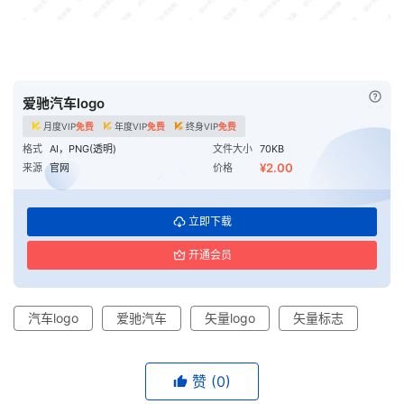
已付
爱驰汽车logo
月度VIP
免费
年度VIP
免费
终身VIP
免费
格式
AI，PNG(透明)
文件大小
70KB
¥2.00
来源
官网
价格
立即下载
开通会员
汽车logo
爱驰汽车
矢量logo
矢量标志
赞
(0)