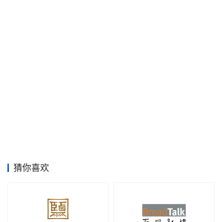
空
间
艺
登录
注册
术
工
业
素
材
猜你喜欢
竞
赛