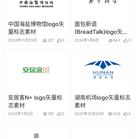
中国海盐博物馆logo矢
面包新语
量标志素材
(BreadTalk)logo矢量
标志素材
2023年11月23日
227
0
2024年1月6日
643
0
安居客N+ logo矢量标
湖南机场logo矢量标志
志素材
素材
2024年7月5日
187
0
2023年10月24日
433
0