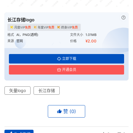
已付
长江存储logo
月度VIP
免费
年度VIP
免费
终身VIP
免费
格式
AI，PNG(透明)
文件大小
1.01MB
¥2.00
来源
官网
价格
立即下载
开通会员
矢量logo
长江存储
赞
(0)