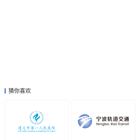
空
间
艺
登录
注册
术
工
业
素
材
猜你喜欢
竞
赛