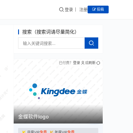
登录
注册
投稿
搜索（搜索词请尽量简化）
已付费？
登录
或
刷新
金蝶软件logo
月度VIP
免费
年度VIP
免费