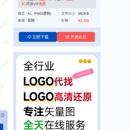
终身VIP
免费
格式
AI，PNG(透明)
文件大小
982KB
来源
官网
价格
¥2.00
立即下载
开通会员
已付费？
登录
或
刷新