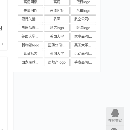
高清国徽
高清
银行logo
矢量国旗
高清国旗
汽车logo
银行矢量logo
名画
航空公司logo
材
电器品牌logo
酒店logo
医院logo
美国大学校徽
美国大学
家电品牌logo
0
博物馆logo
医药公司logo
英国大学校徽
认证标志
英国大学
运动品牌logo
国家足球队队徽
房地产logo
手表品牌logo
在线交谈