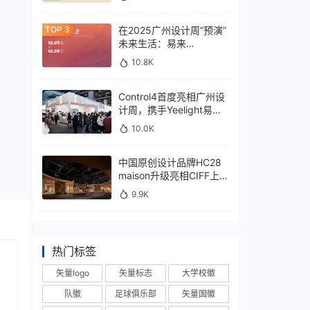
在2025广州设计周“预演”
未来生活：易来
xControl4展位待您亲鉴
10.8K
Control4首度亮相广州设
计周，携手Yeelight易来
深化本土战略
10.0K
中国原创设计品牌HC28
maison升级亮相CIFF上
海，汇聚设计巨擘
9.9K
热门标签
矢量logo
矢量标志
大学校徽
队徽
足球俱乐部
矢量国徽