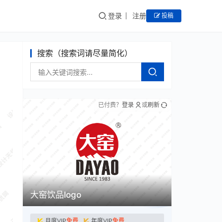
登录
注册
投稿
搜索（搜索词请尽量简化）
已付费？
登录
或
刷新
大窑饮品logo
月度VIP
免费
年度VIP
免费