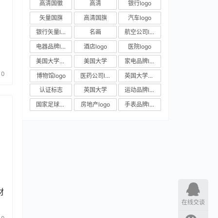
高清国徽
高清
银行logo
矢量国旗
高清国旗
汽车logo
银行矢量logo
名画
航空公司logo
电器品牌logo
酒店logo
医院logo
美国大学校徽
美国大学
家电品牌logo
0
博物馆logo
医药公司logo
英国大学校徽
认证标志
英国大学
运动品牌logo
国家足球队队徽
房地产logo
手表品牌logo
材
在线交谈