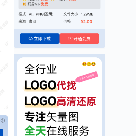
终身VIP
免费
格式
AI，PNG(透明)
文件大小
1.29MB
来源
官网
价格
¥2.00
立即下载
开通会员
已付费？
登录
或
刷新