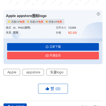
已付
Apple appstore图标logo
月度VIP
免费
年度VIP
免费
终身VIP
免费
格式
AI，PNG(透明)
文件大小
133KB
¥2.00
来源
官网
价格
立即下载
开通会员
Apple
appstore
矢量logo
赞
(0)