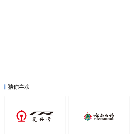
空
间
艺
登录
注册
术
工
业
素
材
猜你喜欢
竞
赛