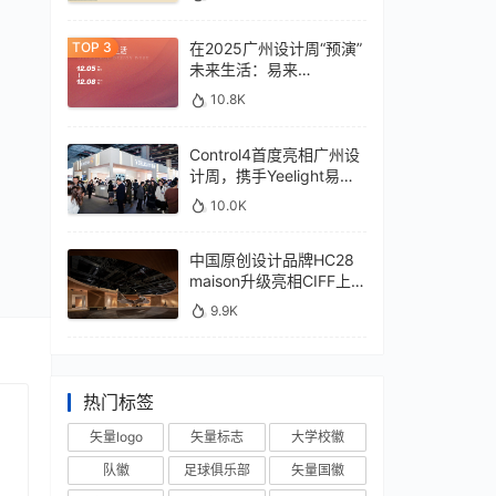
在2025广州设计周“预演”
未来生活：易来
xControl4展位待您亲鉴
10.8K
Control4首度亮相广州设
计周，携手Yeelight易来
深化本土战略
10.0K
中国原创设计品牌HC28
maison升级亮相CIFF上
海，汇聚设计巨擘
9.9K
热门标签
矢量logo
矢量标志
大学校徽
队徽
足球俱乐部
矢量国徽