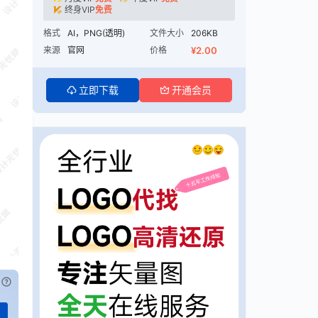
终身VIP
免费
格式
AI，PNG(透明)
文件大小
206KB
来源
官网
价格
¥2.00
立即下载
开通会员
已付费？
登录
或
刷新