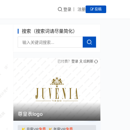
登录
注册
投稿
搜索（搜索词请尽量简化）
已付费？
登录
或
刷新
尊皇表logo
月度VIP
免费
年度VIP
免费