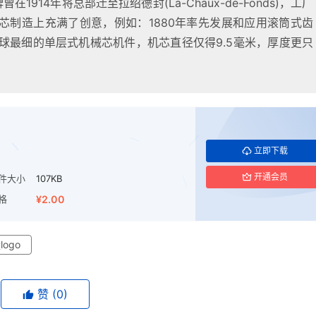
914年将总部迁至拉绍德封(La-Chaux-de-Fonds)，工厂
芯制造上充满了创意，例如：1880年率先发展和应用滚筒式齿
全球最细的单层式机械芯机件，机芯直径仅得9.5毫米，厚度更只
立即下载
开通会员
件大小
107KB
格
¥2.00
logo
赞
(0)