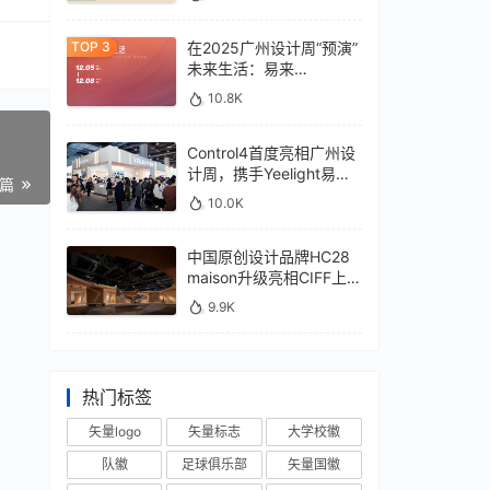
在2025广州设计周“预演”
未来生活：易来
xControl4展位待您亲鉴
10.8K
Control4首度亮相广州设
计周，携手Yeelight易来
一篇
深化本土战略
10.0K
中国原创设计品牌HC28
maison升级亮相CIFF上
海，汇聚设计巨擘
9.9K
热门标签
矢量logo
矢量标志
大学校徽
队徽
足球俱乐部
矢量国徽