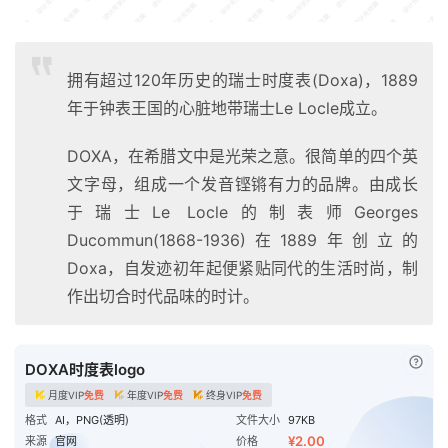
拥有超过120年历史的瑞士时度表(Doxa)，1889
年于钟表王国的心脏地带瑞士Le Locle成立。
DOXA，在希腊文中是光荣之意。很简单的四个英
文字母，组成一个发音铿锵有力的品牌。由成长
于瑞士Le Locle的制表师Georges
Ducommun(1868-1936)在1889年创立的
Doxa，自发迹初年起便紧贴同代的生活时尚，制
作出切合时代品味的时计。
已付
DOXA时度表logo
月度VIP
免费
年度VIP
免费
终身VIP
免费
格式
AI，PNG(透明)
文件大小
97KB
¥2.00
来源
官网
价格