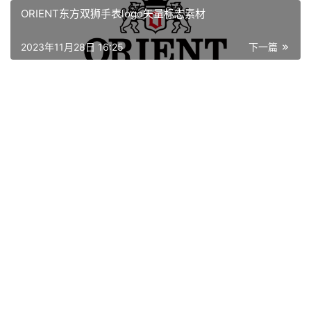
资
ORIENT东方双狮手表logo矢量标志素材
讯
2023年11月28日 16:25
下一篇
平
面
空
间
艺
登录
注册
术
工
业
素
材