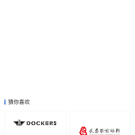
空
间
艺
登录
注册
术
工
业
素
材
猜你喜欢
竞
赛