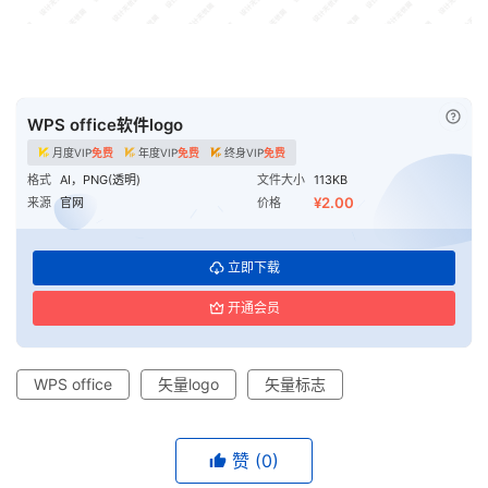
已付
WPS office软件logo
月度VIP
免费
年度VIP
免费
终身VIP
免费
格式
AI，PNG(透明)
文件大小
113KB
¥2.00
来源
官网
价格
立即下载
开通会员
WPS office
矢量logo
矢量标志
赞
(0)