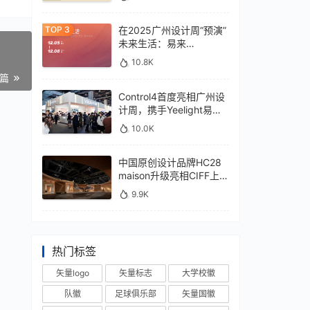
在2025广州设计周“预演”
未来生活：易来
xControl4展位待您亲鉴
10.8K
一篇
Control4首度亮相广州设
计周，携手Yeelight易来
深化本土战略
10.0K
中国原创设计品牌HC28
maison升级亮相CIFF上
海，汇聚设计巨擘
9.9K
热门标签
矢量logo
矢量标志
大学校徽
队徽
足球俱乐部
矢量国徽