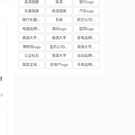
高清国徽
高清
银行logo
矢量国旗
高清国旗
汽车logo
银行矢量logo
名画
航空公司logo
电器品牌logo
酒店logo
医院logo
美国大学校徽
美国大学
家电品牌logo
博物馆logo
医药公司logo
英国大学校徽
认证标志
英国大学
运动品牌logo
国家足球队队徽
房地产logo
手表品牌logo
材
0