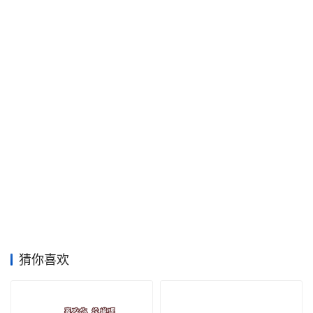
面
空
间
艺
登录
注册
术
工
业
素
材
猜你喜欢
竞
赛