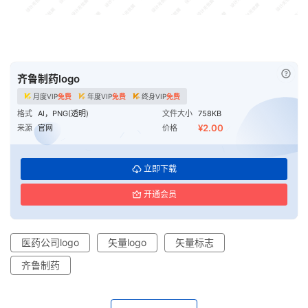
已付
齐鲁制药logo
月度VIP
免费
年度VIP
免费
终身VIP
免费
格式
AI，PNG(透明)
文件大小
758KB
¥2.00
来源
官网
价格
立即下载
开通会员
医药公司logo
矢量logo
矢量标志
齐鲁制药