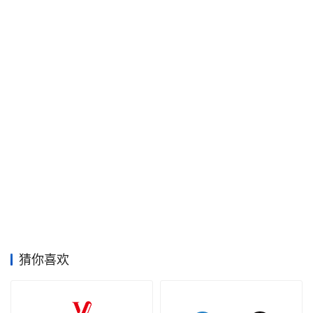
面
空
间
艺
登录
注册
术
工
业
素
材
猜你喜欢
竞
赛