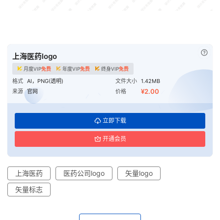
已付
上海医药logo
月度VIP
免费
年度VIP
免费
终身VIP
免费
格式
AI，PNG(透明)
文件大小
1.42MB
¥2.00
来源
官网
价格
立即下载
开通会员
上海医药
医药公司logo
矢量logo
矢量标志