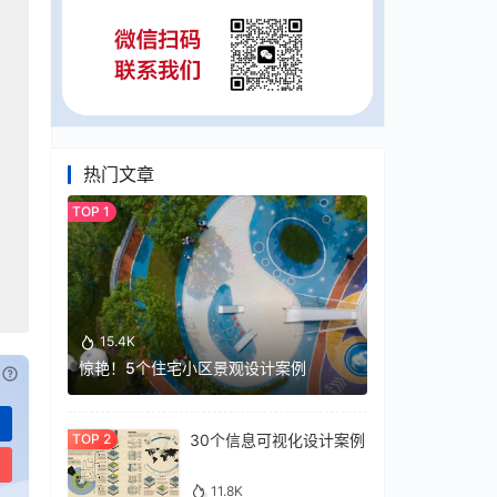
热门文章
15.4K
惊艳！5个住宅小区景观设计案例
已付费？
登录
或
刷新
30个信息可视化设计案例
11.8K