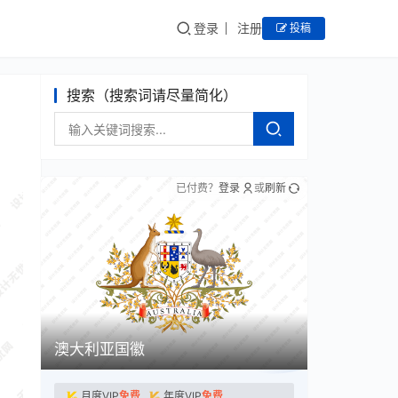
登录
注册
投稿
搜索（搜索词请尽量简化）
已付费？
登录
或
刷新
澳大利亚国徽
月度VIP
免费
年度VIP
免费