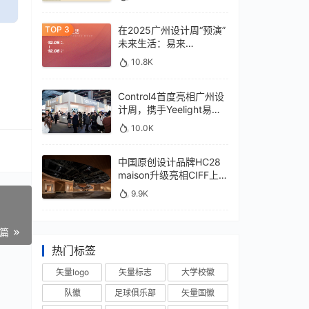
在2025广州设计周“预演”
未来生活：易来
xControl4展位待您亲鉴
10.8K
Control4首度亮相广州设
计周，携手Yeelight易来
深化本土战略
10.0K
中国原创设计品牌HC28
maison升级亮相CIFF上
海，汇聚设计巨擘
9.9K
一篇
热门标签
矢量logo
矢量标志
大学校徽
队徽
足球俱乐部
矢量国徽