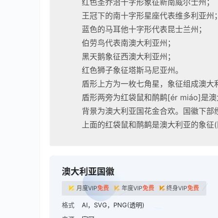
红色圣乔治十字形象征新南威尔士州；
王冠下的南十字形星座代表维多利亚州
蓝色的马耳他十字形代表昆士兰州；
伯劳鸟代表南澳大利亚州；
黑天鹅象征西澳大利亚州；
红色狮子象征塔斯马尼亚州。
盾形上方为一枚七角星，象征组成澳大
盾形两旁为红袋鼠和鸸鹋[ér miáo
背景为澳大利亚国花金合欢。国徽下部绶
上面的红袋鼠和鸸鹋是澳大利亚的象征(国
澳大利亚国徽
月度VIP
免费
年度VIP
免费
终身VIP
免费
格式
AI，SVG，PNG(透明)