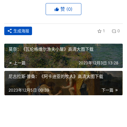
工
业
赞
(0)
素
材
生成海报
1
0
竞
莫奈：《瓦伦格维尔渔夫小屋》高清大图下载
赛
上一篇
2023年12月3日 13:28
尼古拉斯·普桑：《阿卡迪亚的牧人》高清大图下载
2023年12月5日 00:39
下一篇