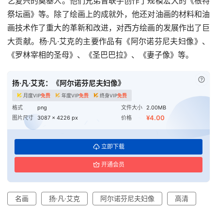
艺复兴的奠基人。他们兄弟曾联手创作了规模宏大的《根特
祭坛画》等。除了绘画上的成就外，他还对油画的材料和油
首
画技术作了重大的革新和改进，对西方绘画的发展作出了巨
页
大贡献。杨·凡·艾克的主要作品有《阿尔诺芬尼夫妇像》、
《罗林宰相的圣母》、《圣巴巴拉》、《妻子像》等。
资
讯
已付
扬·凡·艾克：《阿尔诺芬尼夫妇像》
月度VIP
免费
年度VIP
免费
终身VIP
免费
平
格式
png
文件大小
2.00MB
面
¥4.00
图片尺寸
3087 x 4226 px
价格
空
立即下载
间
开通会员
艺
登录
注册
术
名画
扬·凡·艾克
阿尔诺芬尼夫妇像
高清