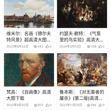
维米尔：名画《德尔夫
约瑟夫·赖特：《气泵
特风景》超高清大图下
里的鸟实验》高清大图
载
下载
2023年9月30日
442
0
2024年3月12日
108
0
梵高：《自画像》高清
鲁本斯：《对无辜者的
大图下载
屠杀》(第二版)高清大
图下载
2023年9月30日
813
0
2023年11月25日
469
0