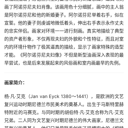
画了阿诺芬尼夫妇肖像。该画用色十分细腻，画中的主人翁
是阿尔诺芬尼和他的新婚妻子。阿尔诺芬尼举着右手，似在
宣誓。他的妻子则虔诚地微低着头，伸出右手表示永作丈夫
的忠实伴侣。画家对环境一一进行刻画。真实地描绘了典型
的资产者形象，不仅再现夫妇的外貌和个性特征，而且对室
内的环境什物作了极其逼真的描绘，显示了画家特殊的造型
才能。《阿尔诺芬尼夫妇像》不但是新型油画深入表现的最
早尝试，也是后来发展起来的风俗画和室内画最早的先例。
画家简介：
杨·凡·艾克（Jan van Eyck 1380～1441），是欧洲的文艺
复兴运动时期尼德兰市民美术的奠基人。出生于马斯特里赫
特附近的马赛克。与同时期的胡伯特·凡·艾克合称为凡·艾克
兄弟。二人同为文艺复兴时期尼德兰的伟大画家，尼德兰文