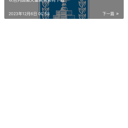
资
讯
2023年12月6日 00:58
下一篇
平
面
空
间
艺
登录
注册
术
工
业
素
材