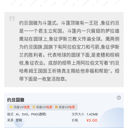
约旦国徽为斗篷式。斗篷顶端有一王冠 ,象征约旦
是一一个君主立宪国。斗篷内一只展翅的萨拉雄
鹰站在圆球上,象征伊斯兰教义传遍全球。鹰两侧
为约旦国旗,国旗下有阿拉伯宝刀和弓箭,象征伊斯
兰的胜利者。代表地球的圆球下面,是麦穗和棕榈
枝,象征农业。底部的绶带上用阿拉伯文写着“约旦
哈希姆王国国王祈祷真主赐给他幸福和帮助”。绶
带下面是一枚复活勋章。
已付
约旦国徽
月度VIP
免费
年度VIP
免费
终身VIP
免费
格式
AI，SVG，PNG(透明)
文件大小
1.42MB
¥3.00
来源
官网
价格