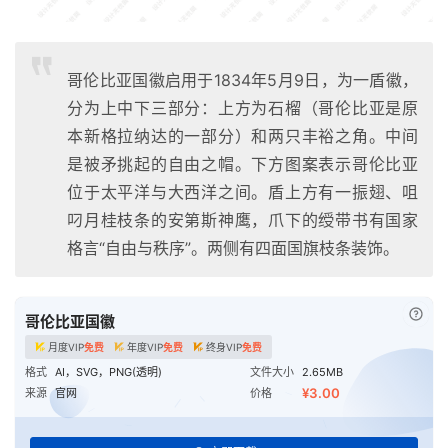
哥伦比亚国徽启用于1834年5月9日，为一盾徽，
分为上中下三部分：上方为石榴（哥伦比亚是原
本新格拉纳达的一部分）和两只丰裕之角。中间
是被矛挑起的自由之帽。下方图案表示哥伦比亚
位于太平洋与大西洋之间。盾上方有一振翅、咀
叼月桂枝条的安第斯神鹰，爪下的绶带书有国家
格言“自由与秩序”。两侧有四面国旗枝条装饰。
已付
哥伦比亚国徽
月度VIP
免费
年度VIP
免费
终身VIP
免费
格式
AI，SVG，PNG(透明)
文件大小
2.65MB
¥3.00
来源
官网
价格