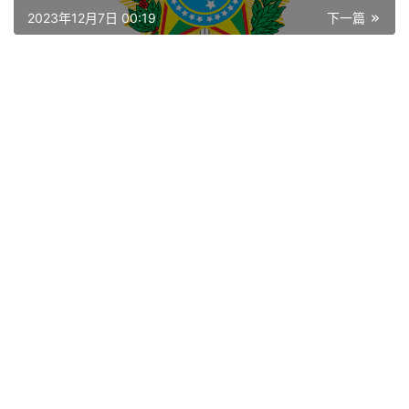
讯
2023年12月7日 00:19
下一篇
平
面
空
间
艺
登录
注册
术
工
业
素
材