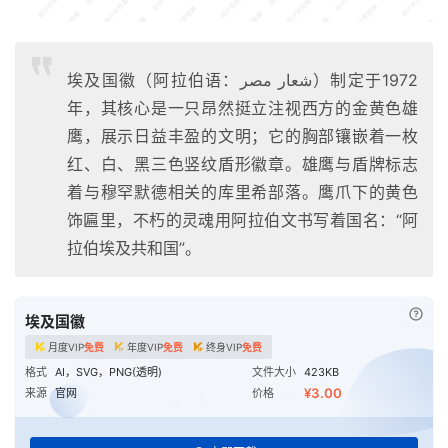
埃及国徽（阿拉伯语：شعار مصر‎）制定于1972
年，其核心是一只昂然挺立注视西方的金黄色雄
鹰，展示日益丰盈的文明；它的胸部镶嵌着一枚
红、白、黑三色竖纹盾形徽章。雄鹰与盾牌标志
着与穆罕默德相关的库里希部落。鹰爪下的黄色
饰匾里，不朽的灵魂用阿拉伯文书写着国名：“阿
拉伯埃及共和国”。
已付
埃及国徽
月度VIP
免费
年度VIP
免费
终身VIP
免费
格式
AI，SVG，PNG(透明)
文件大小
423KB
¥3.00
来源
官网
价格