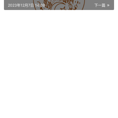
讯
2023年12月7日 14:09
下一篇
平
面
空
间
艺
登录
注册
术
工
业
素
材