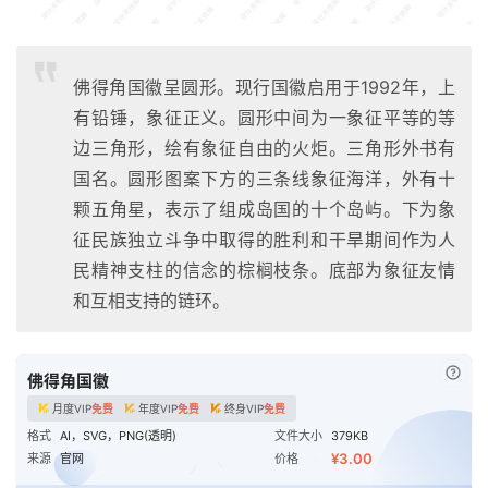
佛得角国徽呈圆形。现行国徽启用于1992年，上
有铅锤，象征正义。圆形中间为一象征平等的等
边三角形，绘有象征自由的火炬。三角形外书有
国名。圆形图案下方的三条线象征海洋，外有十
颗五角星，表示了组成岛国的十个岛屿。下为象
征民族独立斗争中取得的胜利和干旱期间作为人
民精神支柱的信念的棕榈枝条。底部为象征友情
和互相支持的链环。
已付
佛得角国徽
月度VIP
免费
年度VIP
免费
终身VIP
免费
格式
AI，SVG，PNG(透明)
文件大小
379KB
¥3.00
来源
官网
价格