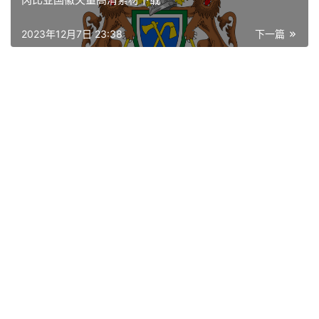
资
讯
2023年12月7日 23:38
下一篇
平
面
空
间
艺
登录
注册
术
工
业
素
材