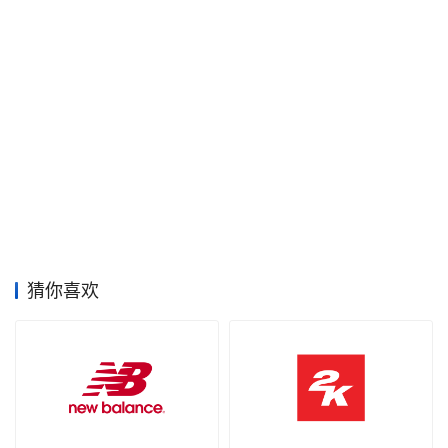
空
间
艺
登录
注册
术
工
业
素
材
猜你喜欢
竞
赛