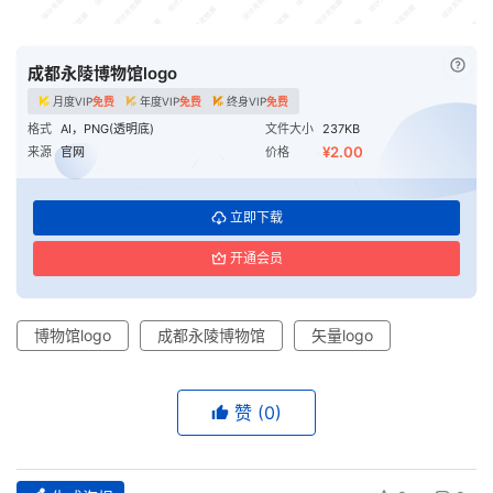
已付
成都永陵博物馆logo
月度VIP
免费
年度VIP
免费
终身VIP
免费
格式
AI，PNG(透明底)
文件大小
237KB
¥2.00
来源
官网
价格
立即下载
开通会员
博物馆logo
成都永陵博物馆
矢量logo
赞
(0)