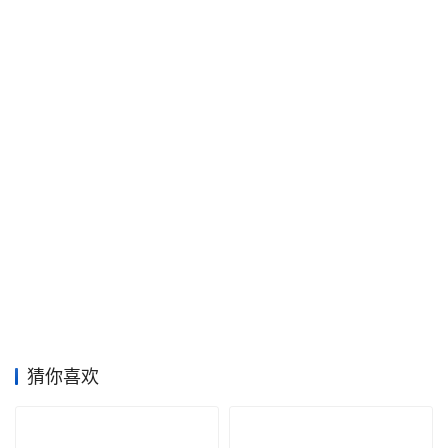
面
空
间
艺
登录
注册
术
工
业
素
材
竞
猜你喜欢
赛