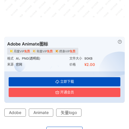
已付
Adobe Animate图标
月度VIP
免费
年度VIP
免费
终身VIP
免费
格式
AI，PNG(透明底)
文件大小
90KB
¥2.00
来源
官网
价格
立即下载
开通会员
Adobe
Animate
矢量logo