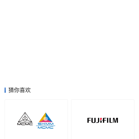
空
间
艺
登录
注册
术
工
业
素
材
猜你喜欢
竞
赛