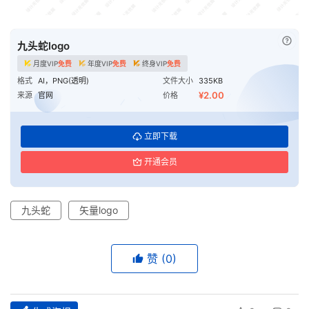
已付
九头蛇logo
月度VIP
免费
年度VIP
免费
终身VIP
免费
格式
AI，PNG(透明)
文件大小
335KB
¥2.00
来源
官网
价格
立即下载
开通会员
九头蛇
矢量logo
赞
(0)