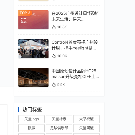
在2025广州设计周“预演”
未来生活：易来
xControl4展位待您亲鉴
10.8K
Control4首度亮相广州设
计周，携手Yeelight易来
深化本土战略
10.0K
中国原创设计品牌HC28
maison升级亮相CIFF上
海，汇聚设计巨擘
9.9K
热门标签
矢量logo
矢量标志
大学校徽
队徽
足球俱乐部
矢量国徽