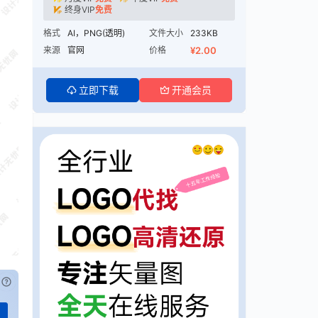
终身VIP
免费
格式
AI，PNG(透明)
文件大小
233KB
来源
官网
价格
¥2.00
立即下载
开通会员
已付费？
登录
或
刷新