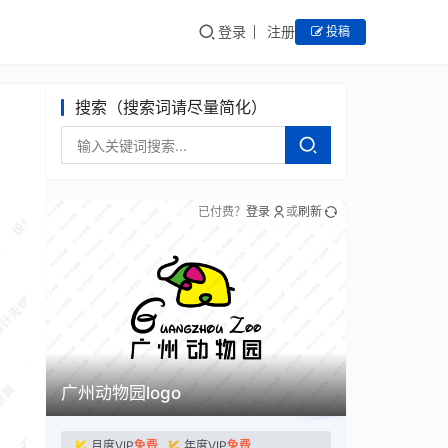
登录
注册
投稿
搜索（搜索词请尽量简化）
已付费？
登录
或
刷新
广州动物园logo
月度VIP
免费
年度VIP
免费