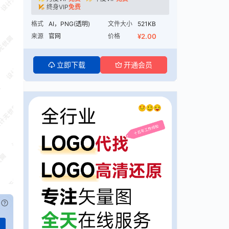
终身VIP
免费
格式
AI，PNG(透明)
文件大小
521KB
来源
官网
价格
¥2.00
立即下载
开通会员
已付费？
登录
或
刷新