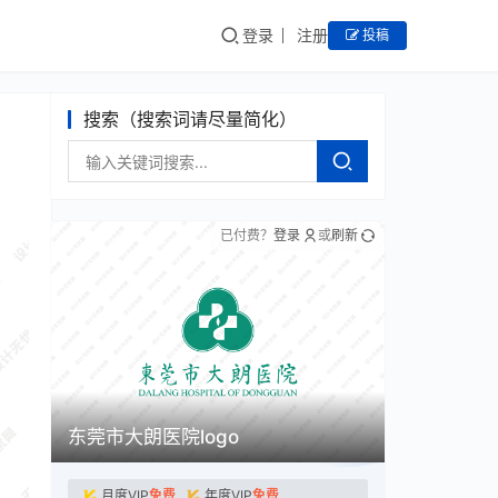
登录
注册
投稿
搜索（搜索词请尽量简化）
已付费？
登录
或
刷新
东莞市大朗医院logo
月度VIP
免费
年度VIP
免费