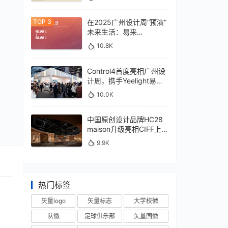
在2025广州设计周“预演”
未来生活：易来
xControl4展位待您亲鉴
10.8K
Control4首度亮相广州设
计周，携手Yeelight易来
深化本土战略
10.0K
中国原创设计品牌HC28
maison升级亮相CIFF上
海，汇聚设计巨擘
9.9K
热门标签
矢量logo
矢量标志
大学校徽
队徽
足球俱乐部
矢量国徽