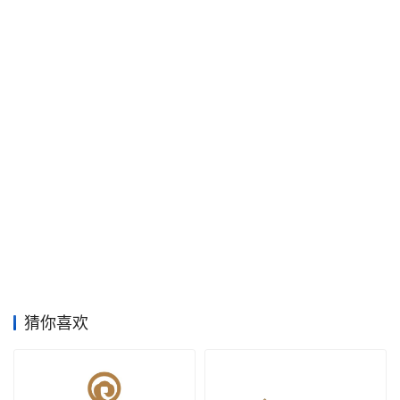
空
间
艺
登录
注册
术
工
业
素
材
猜你喜欢
竞
赛