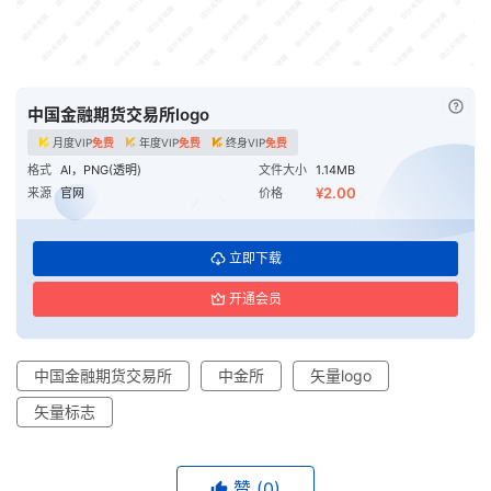
已付
中国金融期货交易所logo
月度VIP
免费
年度VIP
免费
终身VIP
免费
格式
AI，PNG(透明)
文件大小
1.14MB
¥2.00
来源
官网
价格
立即下载
开通会员
中国金融期货交易所
中金所
矢量logo
矢量标志
赞
(0)