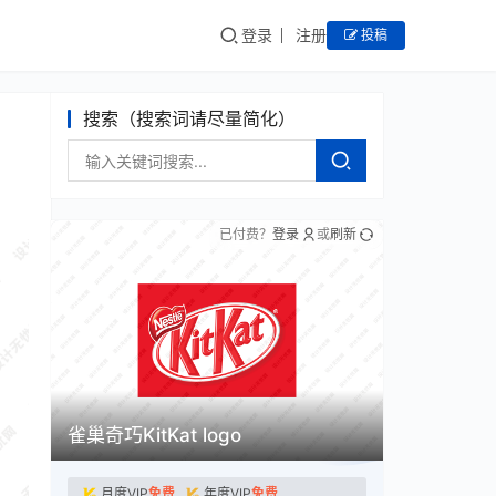
登录
注册
投稿
搜索（搜索词请尽量简化）
已付费？
登录
或
刷新
雀巢奇巧KitKat logo
月度VIP
免费
年度VIP
免费