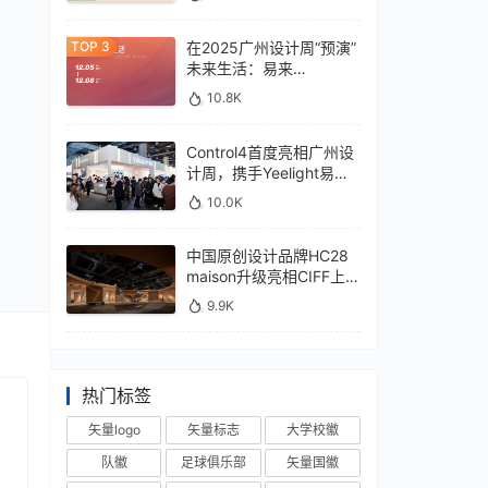
在2025广州设计周“预演”
未来生活：易来
xControl4展位待您亲鉴
10.8K
Control4首度亮相广州设
计周，携手Yeelight易来
深化本土战略
10.0K
中国原创设计品牌HC28
maison升级亮相CIFF上
海，汇聚设计巨擘
9.9K
热门标签
矢量logo
矢量标志
大学校徽
队徽
足球俱乐部
矢量国徽