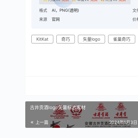
格式
AI，PNG(透明)
文
来源
官网
价
KitKat
奇巧
矢量logo
雀巢奇巧
古井贡酒logo矢量标志素材
上一篇
2024年1月3日 