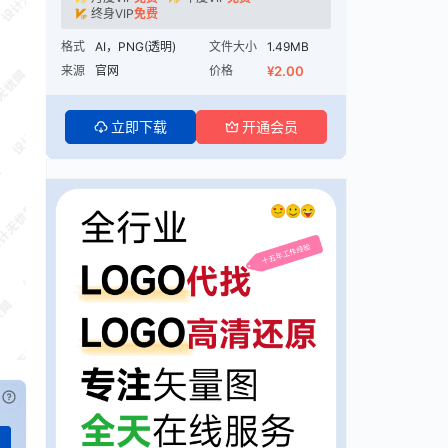
终身VIP
免费
格式
AI，PNG(透明)
文件大小
1.49MB
来源
官网
价格
¥2.00
立即下载
开通会员
已付费？
登录
或
刷新