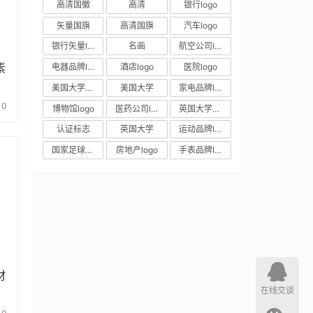
高清国徽
高清
银行logo
矢量国旗
高清国旗
汽车logo
银行矢量logo
名画
航空公司logo
素
电器品牌logo
酒店logo
医院logo
美国大学校徽
美国大学
家电品牌logo
0
博物馆logo
医药公司logo
英国大学校徽
认证标志
英国大学
运动品牌logo
国家足球队队徽
房地产logo
手表品牌logo
材
在线交谈