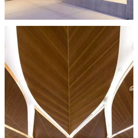
艺
登录
注册
术
工
业
素
材
竞
赛