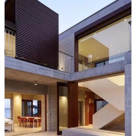
首
页
资
讯
平
面
空
间