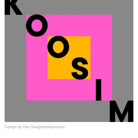
Design by Han Gao@workbyworks