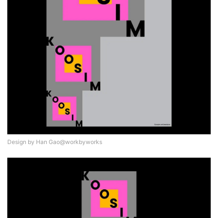
Design by Han Gao@workbyworks