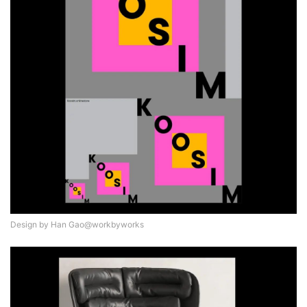
首
页
资
讯
平
面
空
Design by Han Gao@workbyworks
间
艺
登录
注册
术