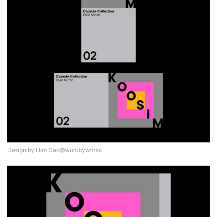
Design by Han Gao@workbyworks