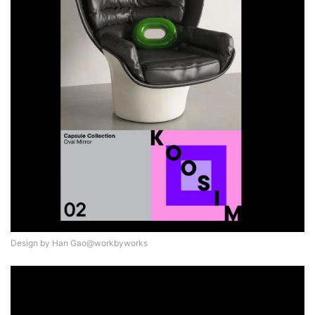
工
业
素
材
竞
赛
Design by Han Gao@workbyworks