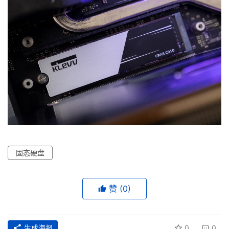
素
材
竞
赛
固态硬盘
赞
(0)
生成海报
0
0