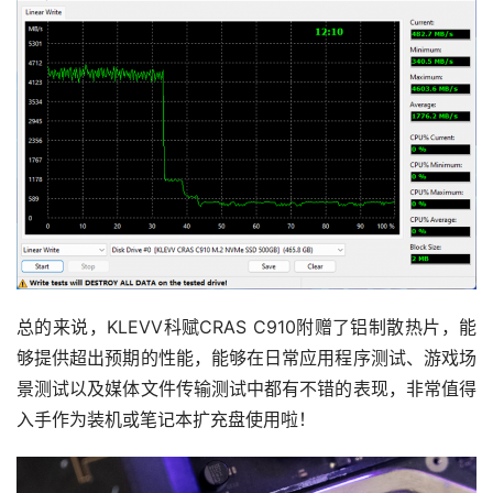
首
页
资
讯
平
面
空
间
总的来说，KLEVV科赋CRAS C910附赠了铝制散热片，能
艺
够提供超出预期的性能，能够在日常应用程序测试、游戏场
登录
注册
术
景测试以及媒体文件传输测试中都有不错的表现，非常值得
入手作为装机或笔记本扩充盘使用啦！
工
业