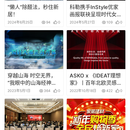
“懒人”除醛法，秒住新
科勒携手InStyle优家
居！
画报联袂呈现时代女性
盛典 悦己·越己 以艺术
2024年6月25日
94
0
2024年5月27日
109
0
赋能时代女性新风采
穿越山海 时空无界，
ASKO x 《IDEAT理想
“我眼中的山海经神兽”
家》丨百年北欧灵感融
设计大赛启动
合当代生活艺术，成就
2023年5月1日
364
0
2022年10月18日
422
0
非凡设计大奖