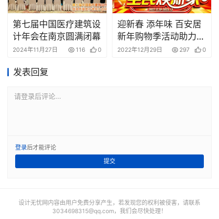
第七届中国医疗建筑设
迎新春 添年味 百安居
计年会在南京圆满闭幕
新年购物季活动助力全
民焕新家
2024年11月27日
116
0
2022年12月29日
297
0
发表回复
请登录后评论...
登录
后才能评论
提交
设计无忧网内容由用户免费分享产生，若发现您的权利被侵害，请联系
3034698315@qq.com
，我们会尽快处理！