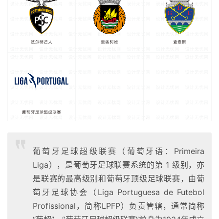
葡萄牙足球超级联赛（葡萄牙语：Primeira
Liga），是葡萄牙足球联赛系统的第 1 级别，亦
是联赛的最高级别和葡萄牙顶级足球联赛，由葡
萄牙足球协会（Liga Portuguesa de Futebol
Profissional，简称LPFP）负责管辖，通常简称