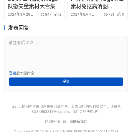
队徽矢量素材大合集
素材免抠高清图
Ai,PNG源文件
2024年3月26日
847
2
2024年8月4日
721
0
发表回复
请登录后评论...
登录
后才能评论
提交
设计无忧网内容由用户免费分享产生，若发现您的权利被侵害，请联系
3034698315@qq.com
，我们会尽快处理！
遇到任何问题，请
联系我们
Copyright © 2025 设计无忧网 版权所有
皖ICP备2022011111号-8