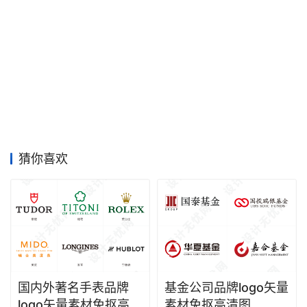
猜你喜欢
国内外著名手表品牌
基金公司品牌logo矢量
logo矢量素材免抠高清
素材免抠高清图