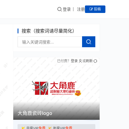
登录
注册
投稿
搜索（搜索词请尽量简化）
已付费？
登录
或
刷新
大角鹿瓷砖logo
月度VIP
免费
年度VIP
免费