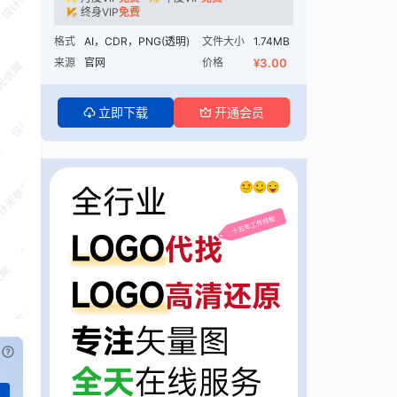
终身VIP
免费
格式
AI，CDR，PNG(透明)
文件大小
1.74MB
来源
官网
价格
¥3.00
立即下载
开通会员
已付费？
登录
或
刷新