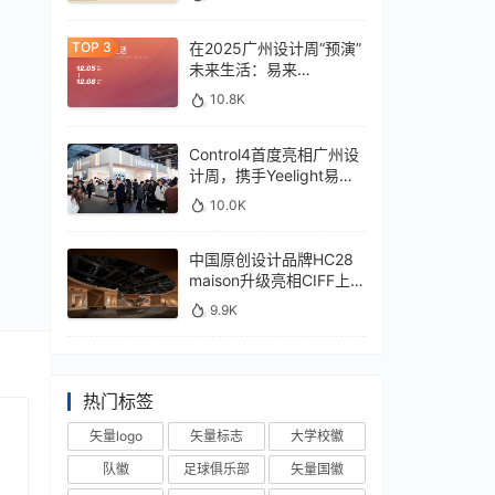
在2025广州设计周“预演”
未来生活：易来
xControl4展位待您亲鉴
10.8K
Control4首度亮相广州设
计周，携手Yeelight易来
深化本土战略
10.0K
中国原创设计品牌HC28
maison升级亮相CIFF上
海，汇聚设计巨擘
9.9K
热门标签
矢量logo
矢量标志
大学校徽
队徽
足球俱乐部
矢量国徽