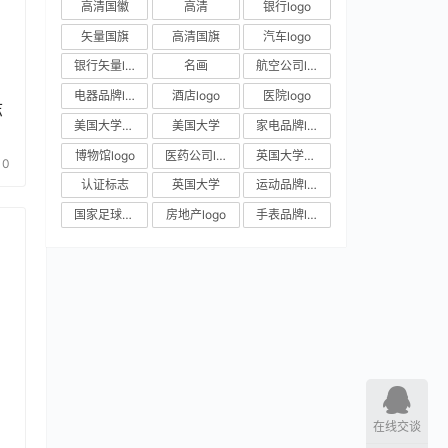
高清国徽
高清
银行logo
矢量国旗
高清国旗
汽车logo
银行矢量logo
名画
航空公司logo
电器品牌logo
酒店logo
医院logo
志
美国大学校徽
美国大学
家电品牌logo
博物馆logo
医药公司logo
英国大学校徽
0
认证标志
英国大学
运动品牌logo
国家足球队队徽
房地产logo
手表品牌logo
在线交谈