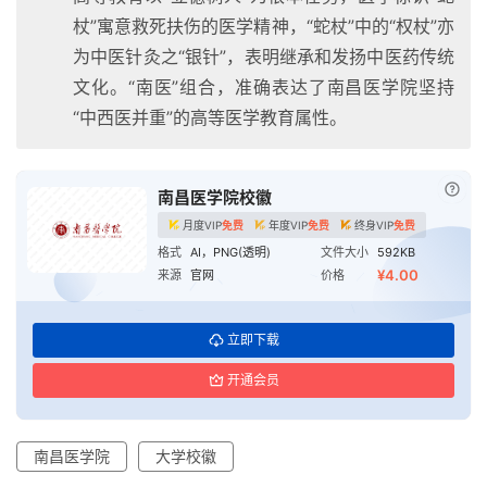
杖”寓意救死扶伤的医学精神，“蛇杖”中的“权杖”亦
为中医针灸之“银针”，表明继承和发扬中医药传统
文化。“南医”组合，准确表达了南昌医学院坚持
“中西医并重”的高等医学教育属性。
已付
南昌医学院校徽
月度VIP
免费
年度VIP
免费
终身VIP
免费
格式
AI，PNG(透明)
文件大小
592KB
¥4.00
来源
官网
价格
立即下载
开通会员
南昌医学院
大学校徽