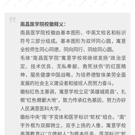
南昌医学院校徽释义：
南昌医学院校徽由基本图形、中英文校名和标识
符号三部分组成。基本图形为双环同心圆，寓意
全校师生同心同德，同向同行，同绘同心圆。
毛体“南昌医学院”寓意学校将继续发扬“政治坚
定、技术优良、无私奉献、救死扶伤”的红医精
神，服务健康中国战略，为培养德智体美劳全面
发展的社会主义建设者和接班人而努力奋斗。
徽标红色主基调，寓意学校立足“英雄城南昌”，扎
根“红色赣鄱大地”，致力传承红色基因，努力办好
人民满意医科大学。
徽标中央“南”字变体和医学标识“蛇杖”组合。“南”
字外框为双脚跨立，双手上扬的人像，寓意学校
高等教育以“立德树人”为根本任务，医学标识“蛇