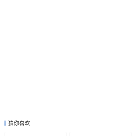
工
业
素
材
竞
赛
猜你喜欢