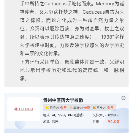
手中所持之Caduceus手蛇化而来。Mercury为诸
神使者，又为驱病托梦之神，Caduceus自古为医
道之标帜，而蛇之化成为一种超自然力量之象
征，众谓可以驱除百病，亦为时甚早。杖上之双
翼，所以表示其传达神意之速度），“1938”字样
为学校建校时间，力图反映学校悠久的办学历史
和丰厚的文化传承。
下方环行采用单色，既使整体浑然一致，又鲜明
地显示出学校历史和现代的高度统一和一脉相
承。
已付
贵州中医药大学校徽
月度VIP
免费
年度VIP
免费
终身VIP
免费
格式
AI，SVG，PNG(透明)
文件大小
629KB
¥4.00
来源
官网
价格